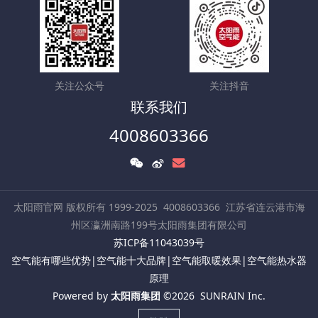
关注公众号
关注抖音
联系我们
4008603366
太阳雨官网 版权所有 1999-2025
4008603366
江苏省连云港市海
州区瀛洲南路199号太阳雨集团有限公司
苏ICP备11043039号
空气能有哪些优势|
空气能十大品牌
|空气能取暖效果|
空气能热水器
原理
Powered by
太阳雨集团
©2026
SUNRAIN Inc.