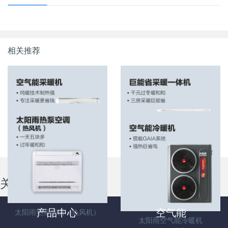
相关推荐
太阳雨空气能采暖机
太阳雨空气能巨能省采暖一体
关联内容
机
产品中心
空气能
太阳雨热泵空调（热风机）
太阳雨空气能冷暖机